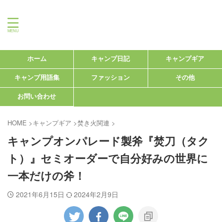
＠まったりCAMP
ホーム
キャンプ日記
キャンプギア
キャンプ用語集
ファッション
その他
お問い合わせ
HOME
>
キャンプギア
>
焚き火関連
>
キャンプオンパレード製斧『焚刀（タク
ト）』セミオーダーで自分好みの世界に
一本だけの斧！
2021年6月15日
2024年2月9日